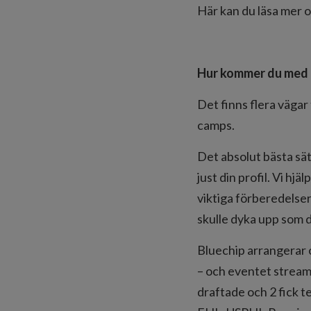
Här kan du läsa mer
Hur kommer du med i 
Det finns flera vägar 
camps.
Det absolut bästa sätt
just din profil. Vi hj
viktiga förberedelser
skulle dyka upp som 
Bluechip arrangerar o
– och eventet streama
draftade och 2 fick t