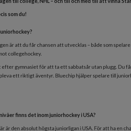
ägen till college, NHL – och till och med till att vinna St
ecis som du!
 juniorhockey?
en är att du får chansen att utvecklas – både som spelare 
 mot collegehockey.
t efter gymnasiet för att ta ett sabbatsår utan plugg. Du få
leva ett riktigt äventyr. Bluechip hjälper spelare till juni
 nivåer finns det inom juniorhockey i USA?
är är den absolut högsta juniorligan i USA. För att ha en ch