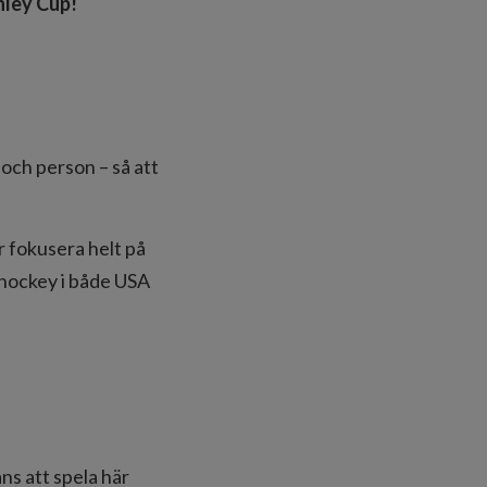
anley Cup!
och person – så att
r fokusera helt på
orhockey i både USA
ans att spela här