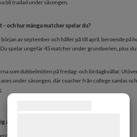
ska bli tradad under säsongen.
ut – och hur många matcher spelar du?
början av september och håller på till april, beroende på hu
et. Du spelar ungefär 45 matcher under grundserien, plus s
rna som dubbelmöten på fredag- och lördagkvällar. Utöver
cases under säsongen, där coacher från college samlas och
.
Samtykke til cookies
Vi og vores samarbejdspartnere bruger
ig att spela juniorhockey i USA?
teknologier, herunder cookies, til at
indsamle oplysninger om dig til forskellige
roende på vilken liga du spelar i: