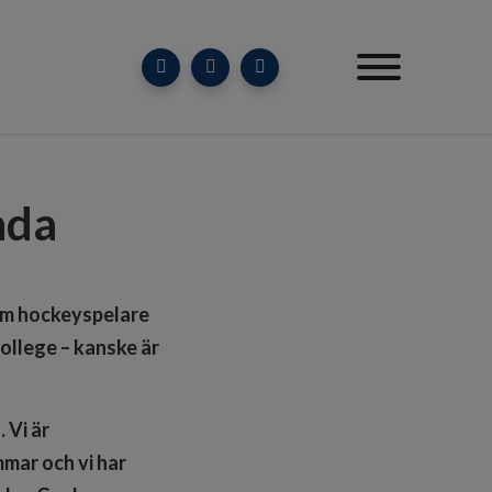
ada
som hockeyspelare
college – kanske är
 Vi är
mmar och vi
har