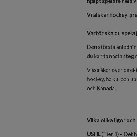
hjälpt spelare hela v
Vi älskar hockey, pr
Varför ska du spela
Den största anledning
du kan ta nästa steg
Vissa åker över direk
hockey, ha kul och upp
och Kanada.
Vilka olika ligor och
USHL
(Tier 1) – Det h