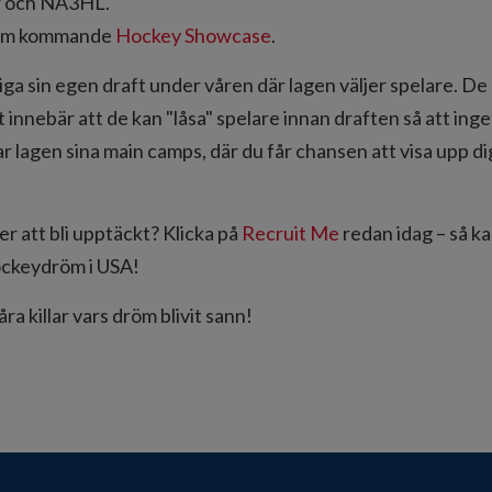
 och NA3HL.
r om kommande
Hockey Showcase
.
liga sin egen draft under våren där lagen väljer spelare. D
t innebär att de kan "låsa" spelare innan draften så att inge
lagen sina main camps, där du får chansen att visa upp dig 
er att bli upptäckt? Klicka på
Recruit Me
redan idag – så kan
ockeydröm i USA!
ra killar vars dröm blivit sann!