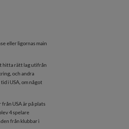
ase eller ligornas main
 hitta rätt lag utifrån
äkring, och andra
 tid i USA, om något
 från USA är på plats
blev 4 spelare
den från klubbar i