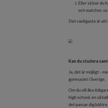
Eller så bor du 
och matcher, och
Det vanligaste är att
Kan du studera samt
Ja, det är möjligt – me
gymnasiet i Sverige.
Om du vill åka tidiga
high school, en så ka
det passar dig bättre