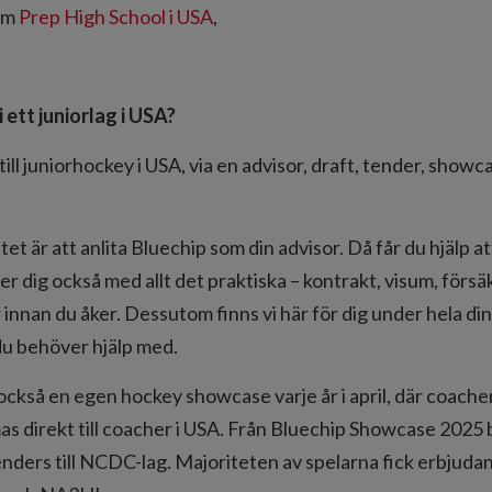
 om
Prep High School i USA
,
ett juniorlag i USA?
till juniorhockey i USA, via en advisor, draft, tender, showc
et är att anlita Bluechip som din advisor. Då får du hjälp att
älper dig också med allt det praktiska – kontrakt, visum, förs
 innan du åker. Dessutom finns vi här för dig under hela din
du behöver hjälp med.
ckså en egen hockey showcase varje år i april, där coacher
s direkt till coacher i USA. Från Bluechip Showcase 2025 
enders till NCDC-lag. Majoriteten av spelarna fick erbjudan