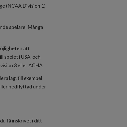
lege (NCAA Division 1)
vande spelare. Många
möjligheten att
ll spelet i USA, och
ivision 3 eller ACHA.
era lag, till exempel
ller nedflyttad under
u få inskrivet i ditt