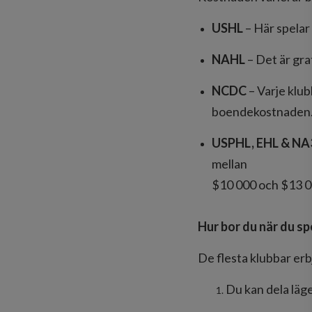
USHL
– Här spelar 
NAHL
– Det är gra
NCDC
– Varje klub
boendekostnaden
USPHL, EHL & NA
mellan
$10 000 och $13 00
Hur bor du när du sp
De flesta klubbar erb
Du kan dela läge