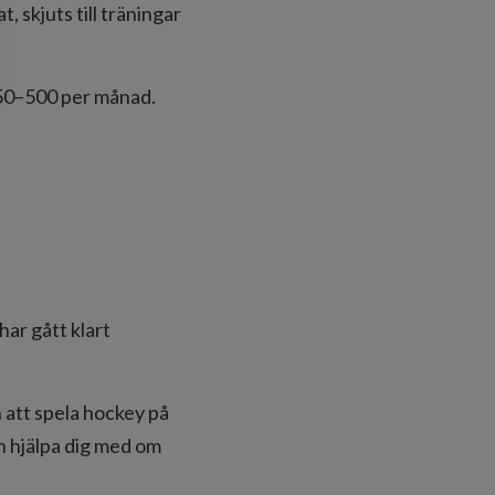
t, skjuts till träningar
$450–500 per månad.
 har gått klart
n att spela hockey på
an hjälpa dig med om