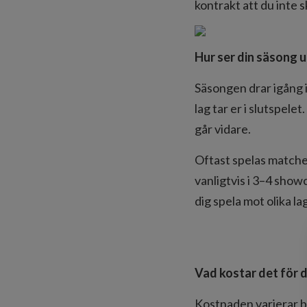
kontrakt att du inte 
Hur ser din säsong 
Säsongen drar igång i 
lag tar er i slutspel
går vidare.
Oftast spelas matche
vanligtvis i 3–4 show
dig spela mot olika lag
Vad kostar det för d
Kostnaden varierar be