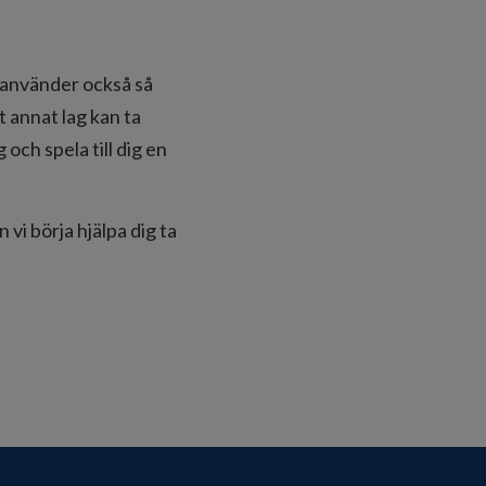
e använder också så
t annat lag kan ta
och spela till dig en
 vi börja hjälpa dig ta