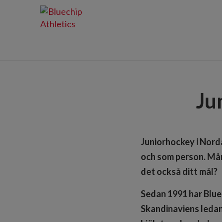
Ju
Juniorhockey i Norda
och som person. Mång
det också ditt mål?
Sedan 1991 har Bluec
Skandinaviens ledan