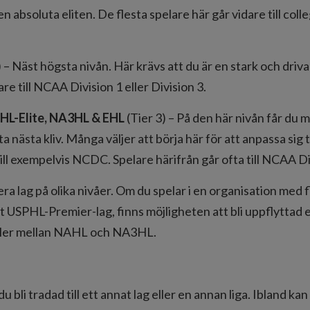
n absoluta eliten. De flesta spelare här går vidare till col
) – Näst högsta nivån. Här krävs att du är en stark och dri
re till NCAA Division 1 eller Division 3.
HL-Elite, NA3HL & EHL
(Tier 3) – På den här nivån får du 
a nästa kliv. Många väljer att börja här för att anpassa sig ti
ill exempelvis NCDC. Spelare härifrån går ofta till NCAA D
a lag på olika nivåer. Om du spelar i en organisation med fl
 USPHL-Premier-lag, finns möjligheten att bli uppflyttad e
ller mellan NAHL och NA3HL.
bli tradad till ett annat lag eller en annan liga. Ibland kan d