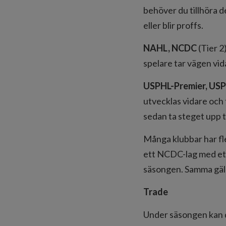
behöver du tillhöra de
eller blir proffs.
NAHL, NCDC
(Tier 2
spelare tar vägen vida
USPHL-Premier, USP
utvecklas vidare och t
sedan ta steget upp t
Många klubbar har fler
ett NCDC-lag med ett
säsongen. Samma gä
Trade
Under säsongen kan du 