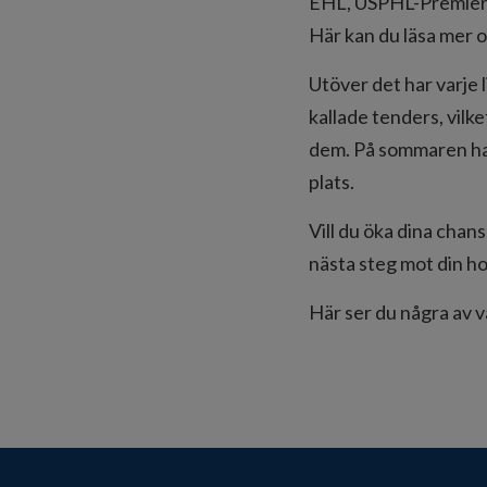
EHL, USPHL-Premier
Här kan du läsa me
Utöver det har varje 
kallade tenders, vilke
dem. På sommaren har 
plats.
Vill du öka dina chans
nästa steg mot din h
Här ser du några av vå