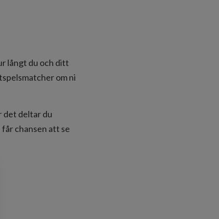
r långt du och ditt
lutspelsmatcher om ni
 det deltar du
 får chansen att se