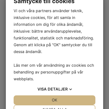
Samtycke till cookies
Vi och våra partners använder teknik,
SPELA
JUNIOR &
inklusive cookies, för att samla in
IDROTTS-
VILL DU SPELA
COLLEGE
HOCKEY
information om dig för olika ändamål,
STIPENDIUM
VILL DU SPELA
COLLEGE SOCCER?
inklusive: bättre användarupplevelse,
I USA?
PÅ COLLEGE I USA!
funktionalitet, statistik och marknadsföring.
TENNIS I USA?
Genom att klicka på "OK" samtycker du till
Klicka på
Recruit
Me
så
Klicka på
Recruit Me
så
dessa ändamål.
Vill du idrotta och studera
utvärderar vi dina möjligheter!
Klicka på
Recruit Me
så
utvärderar vi dina chanser!
på college med stipendium?
utvärderar vi dina möjligheter!
Läs mer om vår användning av cookies och
behandling av personuppgifter på vår
Klicka på
Recruit Me
så
webbplats.
utvärderar vi dina chanser!
VISA
DETALJER
JA
NEJ
OK
JA
NEJ
NÖDVÄNDIG
INSTÄLLNINGAR