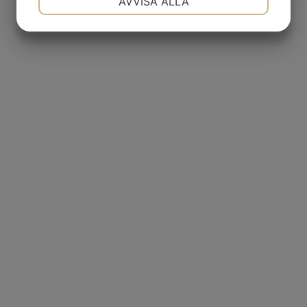
AVVISA ALLA
JA
NEJ
JA
NEJ
MARKNADSFÖRING
STATISTIK